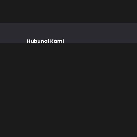
Hubungi Kami
rik. Temukan
dan
Media Sosial
ai menikmati
am tema
Pembayaran
h besar.
Transfer Bank
QRIS
nghibur.
Virtual Account
roulette,