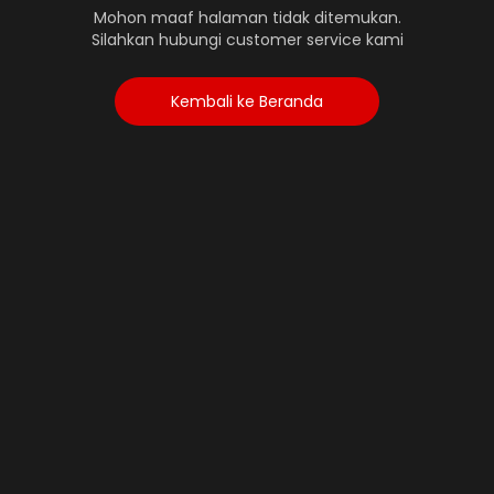
Mohon maaf halaman tidak ditemukan.
Silahkan hubungi customer service kami
Kembali ke Beranda