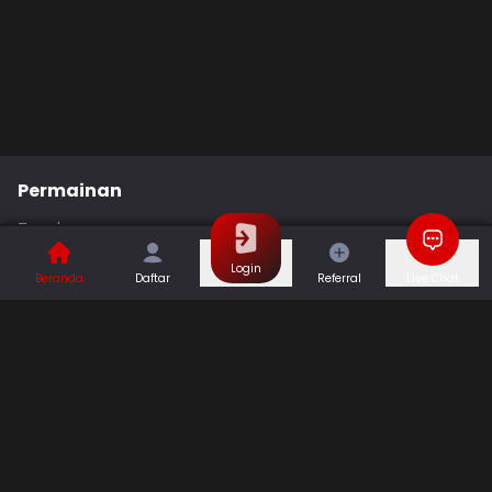
Permainan
Togel
Slot
Casino
Games
Login
Beranda
Daftar
Referral
Live Chat
Sports
Promo
Bantuan & Panduan
Tentang Kami
Syarat dan Ketentuan
Kebijakan Privasi
Pusat Bantuan
Hubungi Kami
F.A.Q