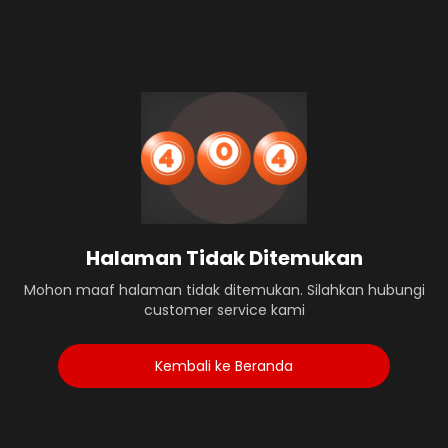
Halaman Tidak Ditemukan
Mohon maaf halaman tidak ditemukan. Silahkan hubungi
customer service kami
Kembali ke Beranda