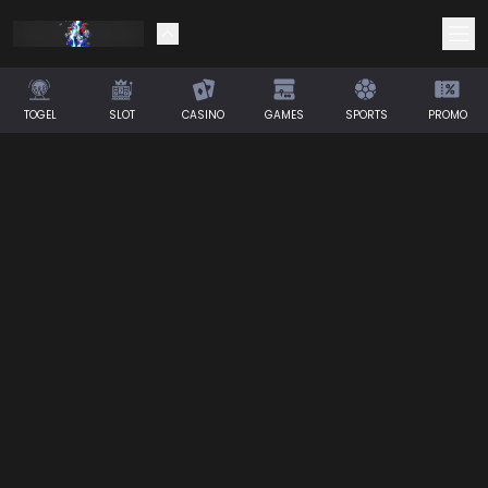
TOGEL
SLOT
CASINO
GAMES
SPORTS
PROMO