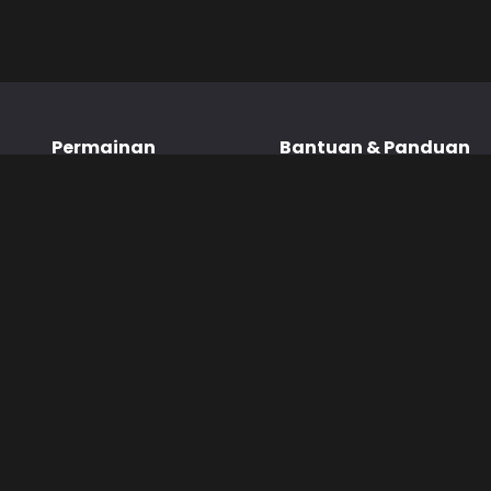
Permainan
Bantuan & Panduan
Togel
Tentang Kami
Slot
Syarat dan Ketentuan
Casino
Kebijakan Privasi
Games
Pusat Bantuan
Sports
Hubungi Kami
Promo
F.A.Q
Referral
Blog