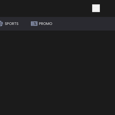
SPORTS
PROMO