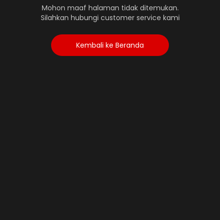
Mohon maaf halaman tidak ditemukan.
Silahkan hubungi customer service kami
Kembali ke Beranda