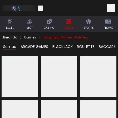
TOGEL
SLOT
CASINO
GAMES
SPORTS
PROMO
Beranda
Games
Pragmatic Games Multi New
Semua
ARCADE GAMES
BLACKJACK
ROULETTE
BACCARA
Chicken+
Limbo+
Mines+