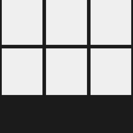
Diamond Strike 250,000
Queen of Gold 100,000
Panda Gold 50,000
Gold Rush 500,000
Hot Safari 75,000
7 Piggies 25,000