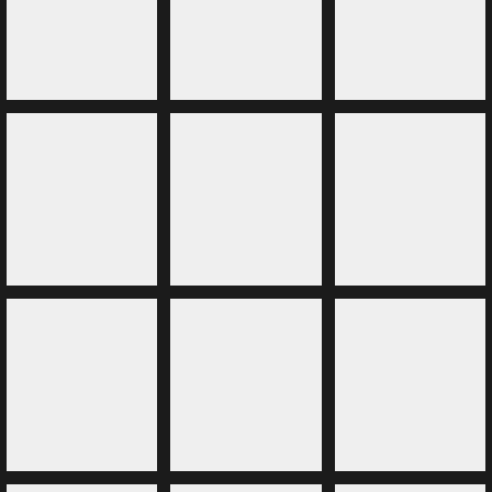
Spire+
Plinko+
American Blackjack
Multihand Blackjack
Roulette
Baccarat
Dragon Bonus Baccarat
Dragon Tiger
Wolf Gold 1,000,000