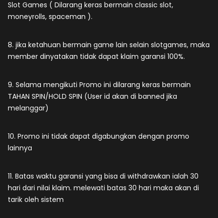
Slot Games
( Dilarang keras bermain classic slot,
moneyrolls, spaceman )
.
8. jika ketahuan bermain game lain selain slotgames, maka
member dinyatakan tidak dapat klaim garansi 100%.
9. Selama mengikuti Promo ini dilarang keras bermain
TAHAN SPIN/HOLD SPIN (User id akan di banned jika
melanggar)
10. Promo ini tidak dapat digabungkan dengan promo
lainnya
11. Batas waktu garansi yang bisa di withdrawkan ialah 30
hari dari nilai klaim. melewati batas 30 hari maka akan di
tarik oleh sistem