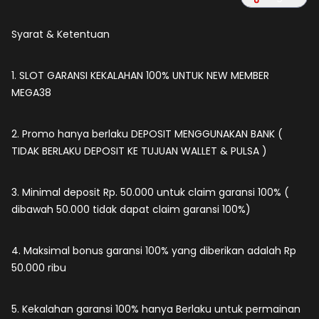
Syarat & Ketentuan
1. SLOT GARANSI KEKALAHAN 100% UNTUK NEW MEMBER
MEGA38
2. Promo hanya berlaku DEPOSIT MENGGUNAKAN BANK (
TIDAK BERLAKU DEPOSIT KE TUJUAN WALLET & PULSA )
3. Minimal deposit Rp. 50.000 untuk claim garansi 100% (
dibawah 50.000 tidak dapat claim garansi 100%)
4. Maksimal bonus garansi 100% yang diberikan adalah Rp
50.000 ribu
5. Kekalahan garansi 100% hanya Berlaku untuk permainan